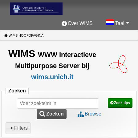
Over WIMS
Taal
WIMS HOOFDPAGINA
(CURRENT)
WIMS
WWW Interactieve
Multipurpose Server bij
wims.unich.it
Zoeken
Zoek tips
Zoeken
Browse
Filters