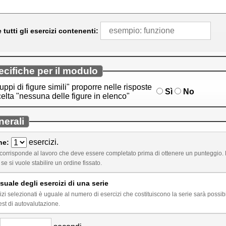
 tutti gli esercizi contenenti:
cifiche per il modulo
uppi di figure simili" proporre nelle risposte
Sì
No
elta "nessuna delle figure in elenco"
nerali
esercizi.
ne:
ro che deve essere completato prima di ottenere un punteggio. Di default l'ordine degli esercizi in una serie è
re qui se si vuole stabilire un ordine fissato.
uale degli esercizi di una serie
izi selezionati è uguale al numero di esercizi che costituiscono la serie sarà poss
est di autovalutazione.