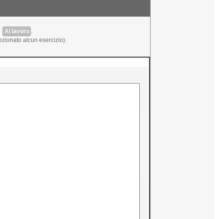
u
Al lavoro
.
elezionato alcun esercizio).