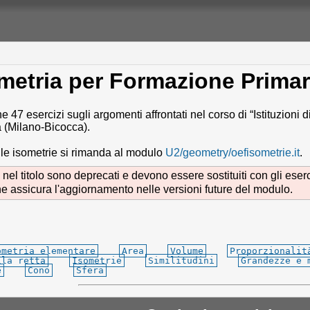
etria per Formazione Primar
7 esercizi sugli argomenti affrontati nel corso di “Istituzioni di
 (Milano-Bicocca).
lle isometrie si rimanda al modulo
U2/geometry/oefisometrie.it
.
nel titolo sono deprecati e devono essere sostituiti con gli eser
ne assicura l'aggiornamento nelle versioni future del modulo.
ometria elementare
Area
Volume
Proporzionalit
lla retta
Isometrie
Similitudini
Grandezze e 
e
Cono
Sfera