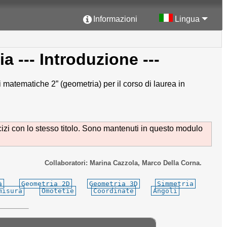
Informazioni
Lingua
ia
--- Introduzione ---
 matematiche 2” (geometria) per il corso di laurea in
cizi con lo stesso titolo. Sono mantenuti in questo modulo
Collaboratori: Marina Cazzola, Marco Della Corna.
à
Geometria 2D
Geometria 3D
Simmetria
misura
Omotetie
Coordinate
Angoli