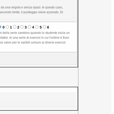
 da una virgola e senza spazi. In questo caso,
secondo limite, il punteggio viene azzerato. Di
0
1
2
3
4
5
6