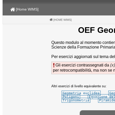
[Home WIMS]
[HOME WIMS]
(CURRENT)
OEF Geom
Questo modulo al momento contiene 4
Scienze della Formazione Primaria
Per esercizi aggiornati sul tema de
Gli esercizi contrassegnati da
(x)
per retrocompatibilità, ma non se 
Altri esercizi di livello equivalente su:
Geometria euclidea
Ge
Poligoni
Equazione de
Trigonometria
Piramid