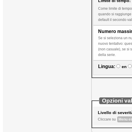
Limite di tempo:
Come limite di tempo 
quando si raggiunge i
default il secondo va
Numero massimo 
Se si seleziona un numero n superiore o uguale a 2 si 
nuovo tentativo: questi dati non variano se non in caso di risposta corretta (punteggio pieno) o dopo n tentativi. In una serie di esercizi in cui l'ordine è fisso
(non casuale), se si seleziona un numero n superi
della serie.
Lingua:
en
Opzioni va
Livello di severit
Cliccare su
Menu es