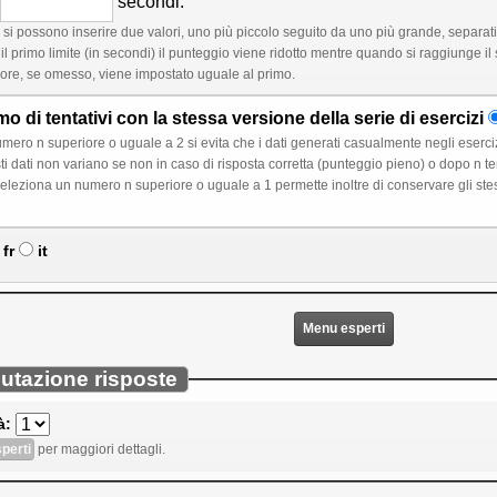
secondi.
si possono inserire due valori, uno più piccolo seguito da uno più grande, separati
l primo limite (in secondi) il punteggio viene ridotto mentre quando si raggiunge il 
lore, se omesso, viene impostato uguale al primo.
di tentativi con la stessa versione della serie di esercizi
evita che i dati generati casualmente negli esercizi della serie cambino quando lo studente inizia un
ore o uguale a 1 permette inoltre di conservare gli stessi valori per le varibili comuni ai diversi esercizi
fr
it
Menu esperti
lutazione risposte
à:
perti
per maggiori dettagli.