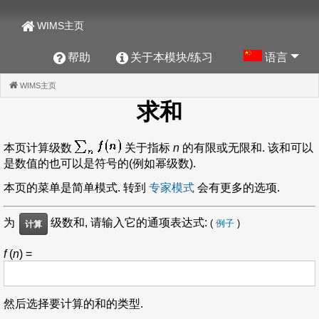
WIMS主页
帮助
关于本模块/练习
语言
WIMS主页
(CURRENT)
求和
本页计算级数
关于指标
n
的有限或无限和. 该和可以
是数值的也可以是符号的(例如幂级数).
本页的菜单是简单模式. 转到
专家模式
会有更多的选项.
为
级数和, 请输入它的通项表达式:
(
例子
)
f
(
n
) =
然后选择要计算的和的类型.