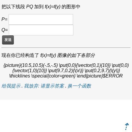
把以下线段
PQ
加到
f(x)=f(y)
的图形中
P=
Q=
现在你已经构造了
f(x)=f(y) 图像的如下各部分
{picture}(10.5,10.5)(-.5,-.5) \put(0,0){\vector(0,1){10}} \put(0,0)
{\vector(1,0){10}} \put(9.7,0.2){\(x\)} \put(0.2,9.7){\(y\)}
\thicklines \special{color=green} \end{picture}$ERROR
给我提示
.
我放弃: 请显示答案
.
换一个函数