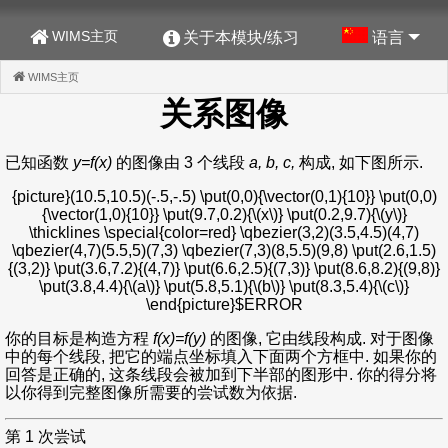
WIMS主页
关于本模块/练习
语言
WIMS主页
(CURRENT)
关系图像
已知函数
y=f(x)
的图像由 3 个线段
a, b, c,
构成, 如下图所示.
{picture}(10.5,10.5)(-.5,-.5) \put(0,0){\vector(0,1){10}} \put(0,0)
{\vector(1,0){10}} \put(9.7,0.2){\(x\)} \put(0.2,9.7){\(y\)}
\thicklines \special{color=red} \qbezier(3,2)(3.5,4.5)(4,7)
\qbezier(4,7)(5.5,5)(7,3) \qbezier(7,3)(8,5.5)(9,8) \put(2.6,1.5)
{(3,2)} \put(3.6,7.2){(4,7)} \put(6.6,2.5){(7,3)} \put(8.6,8.2){(9,8)}
\put(3.8,4.4){\(a\)} \put(5.8,5.1){\(b\)} \put(8.3,5.4){\(c\)}
\end{picture}$ERROR
你的目标是构造方程
f(x)=f(y)
的图像, 它由线段构成. 对于图像
中的每个线段, 把它的端点坐标填入下面两个方框中. 如果你的
回答是正确的, 这条线段会被加到下半部的图形中. 你的得分将
以你得到完整图像所需要的尝试数为依据.
第 1 次尝试